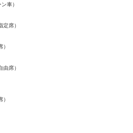
ーン車）
指定席）
席）
自由席）
席）