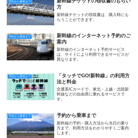
新幹線チケットの領収書のもらい
予約から乗車まで
方
新幹線チケットの領収書は、購入時にも
らうことができます。
新幹線のインターネット予約のご
予約から乗車まで
案内
新幹線のインターネット予約サービス
は、サイトにより利用できるサービスが
異なります。
「タッチでGO!新幹線」の利用方
予約から乗車まで
法と料金
交通系ICカードで、東北・上越・北陸新
幹線などの自由席に乗れるサービスで
す。
予約から乗車まで
予約から乗車まで
新幹線の予約・購入方法から当日の乗り
方まで、利用方法をわかりやすくご案内
します。