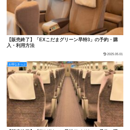
【販売終了】「EXこだまグリーン早特3」の予約・購
入・利用方法
2025.05.01
お得なきっぷ