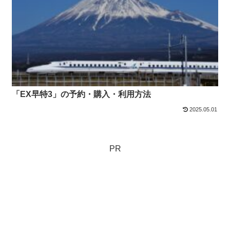
「EX早特3」の予約・購入・利用方法
2025.05.01
PR