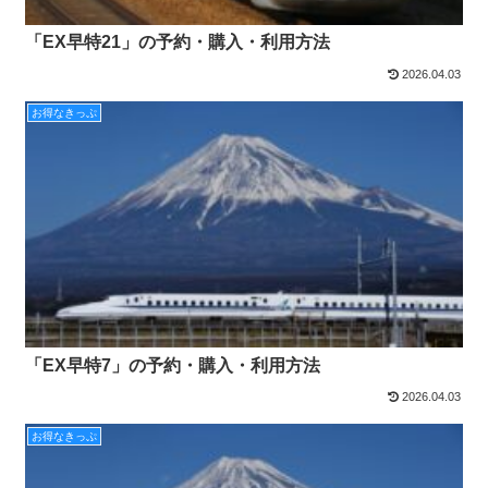
「EX早特21」の予約・購入・利用方法
2026.04.03
お得なきっぷ
「EX早特7」の予約・購入・利用方法
2026.04.03
お得なきっぷ