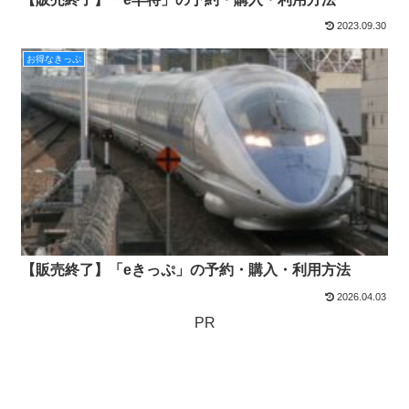
2023.09.30
お得なきっぷ
【販売終了】「eきっぷ」の予約・購入・利用方法
2026.04.03
PR