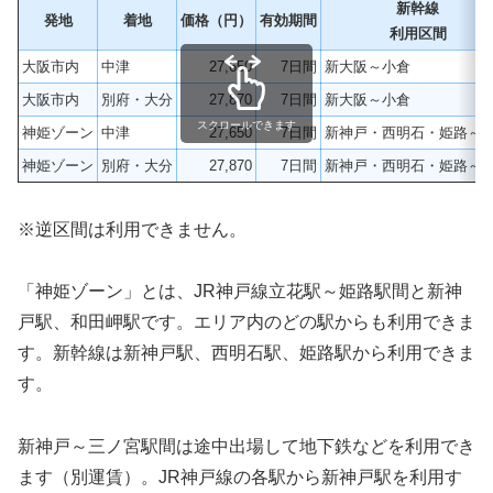
新幹線
発地
着地
価格（円）
有効期間
利用区間
大阪市内
中津
27,650
7日間
新大阪～小倉
大阪市内
別府・大分
27,870
7日間
新大阪～小倉
スクロールできます
神姫ゾーン
中津
27,650
7日間
新神戸・西明石・姫路～
神姫ゾーン
別府・大分
27,870
7日間
新神戸・西明石・姫路～
※逆区間は利用できません。
「神姫ゾーン」とは、JR神戸線立花駅～姫路駅間と新神
戸駅、和田岬駅です。エリア内のどの駅からも利用できま
す。新幹線は新神戸駅、西明石駅、姫路駅から利用できま
す。
新神戸～三ノ宮駅間は途中出場して地下鉄などを利用でき
ます（別運賃）。JR神戸線の各駅から新神戸駅を利用す