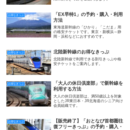
「EX早特1」の予約・購入・利用
お得なきっぷ
方法
東海道新幹線の「ひかり」「こだま」用
の格安チケットです。東京・新横浜～静
岡・浜松などにおすすめです。
北陸新幹線のお得なきっぷ
お得なきっぷ
北陸新幹線で利用できる割引きっぷや格
安チケットをご案内します。
「大人の休日倶楽部」で新幹線を
お得なきっぷ
利用する方法
大人の休日倶楽部は、満50歳以上を対象
としたJR東日本・JR北海道のシニア向け
会員組織です。
【販売終了】「おとなび首都圏往
お得なきっぷ
復フリーきっぷ」の予約・購入・