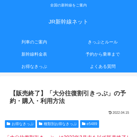
全国の新幹線をご案内
JR新幹線ネット
列車のご案内
きっぷとルール
新幹線料金表
予約から乗車まで
お得なきっぷ
よくある質問
【販売終了】「大分往復割引きっぷ」の予
約・購入・利用方法
2022.04.15
お得なきっぷ
種類別お得なきっぷ
e5489