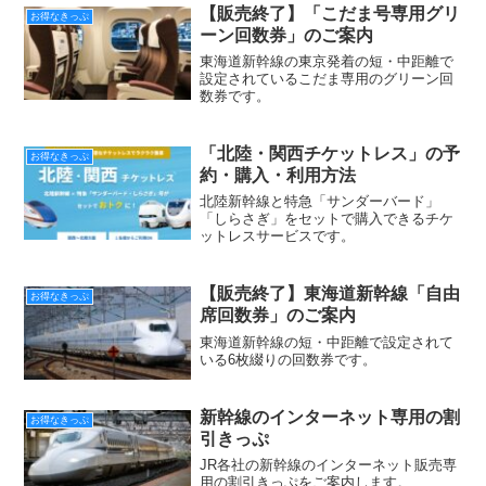
【販売終了】「こだま号専用グリ
お得なきっぷ
ーン回数券」のご案内
東海道新幹線の東京発着の短・中距離で
設定されているこだま専用のグリーン回
数券です。
「北陸・関西チケットレス」の予
お得なきっぷ
約・購入・利用方法
北陸新幹線と特急「サンダーバード」
「しらさぎ」をセットで購入できるチケ
ットレスサービスです。
【販売終了】東海道新幹線「自由
お得なきっぷ
席回数券」のご案内
東海道新幹線の短・中距離で設定されて
いる6枚綴りの回数券です。
新幹線のインターネット専用の割
お得なきっぷ
引きっぷ
JR各社の新幹線のインターネット販売専
用の割引きっぷをご案内します。