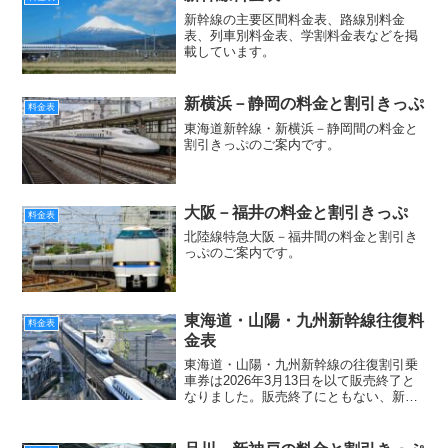
新幹線の主要区間料金表、路線別料金
表、列車別料金表、学割料金表などを掲
載しています。
新横浜－静岡の料金と割引きっぷ
料金表
東海道新幹線・新横浜－静岡間の料金と
割引きっぷのご案内です。
大阪－福井の料金と割引きっぷ
料金表
北陸線特急大阪－福井間の料金と割引き
っぷのご案内です。
東海道・山陽・九州新幹線往復料
料金表
金表
東海道・山陽・九州新幹線の往復割引乗
車券は2026年3月13日を以て販売終了と
なりました。販売終了にともない、新幹
線往復料金表も掲載を終了しました。