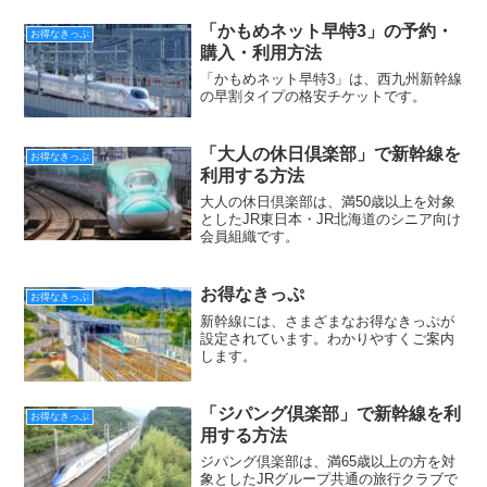
「かもめネット早特3」の予約・
お得なきっぷ
購入・利用方法
「かもめネット早特3」は、西九州新幹線
の早割タイプの格安チケットです。
「大人の休日倶楽部」で新幹線を
お得なきっぷ
利用する方法
大人の休日倶楽部は、満50歳以上を対象
としたJR東日本・JR北海道のシニア向け
会員組織です。
お得なきっぷ
お得なきっぷ
新幹線には、さまざまなお得なきっぷが
設定されています。わかりやすくご案内
します。
「ジパング倶楽部」で新幹線を利
お得なきっぷ
用する方法
ジパング倶楽部は、満65歳以上の方を対
象としたJRグループ共通の旅行クラブで