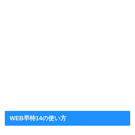
WEB早特14の使い方