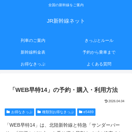
全国の新幹線をご案内
JR新幹線ネット
列車のご案内
きっぷとルール
新幹線料金表
予約から乗車まで
お得なきっぷ
よくある質問
「WEB早特14」の予約・購入・利用方法
2026.04.04
お得なきっぷ
種類別お得なきっぷ
e5489
「WEB早特14」は、北陸新幹線と特急「サンダーバー