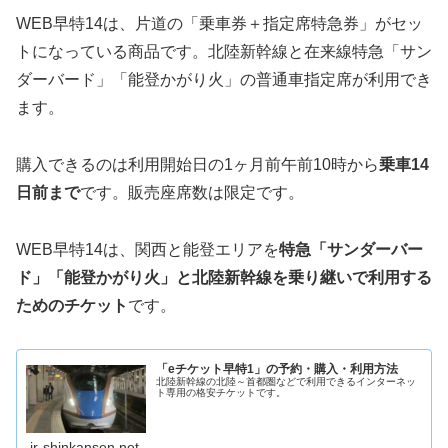
WEB早特14は、片道の「乗車券＋指定席特急券」がセッ
トになっている商品です。北陸新幹線と在来線特急「サン
ダーバード」「能登かがり火」の普通車指定席が利用でき
ます。
購入できるのは利用開始日の1ヶ月前午前10時から
乗車14
日前まで
です。販売座席数は限定です。
WEB早特14は、関西と能登エリアを
特急「サンダーバー
ド」「能登かがり火」と北陸新幹線を乗り継いで利用する
ためのチケット
です。
「eチケット早特1」の予約・購入・利用方法
北陸新幹線の北陸～首都圏などで利用できるインターネッ
ト専用の格安チケットです。
jr-shinkansen.net