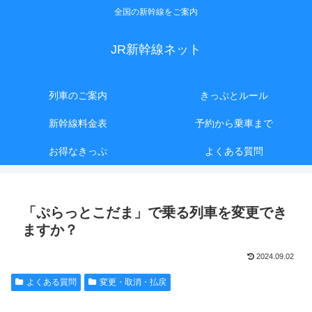
全国の新幹線をご案内
JR新幹線ネット
列車のご案内
きっぷとルール
新幹線料金表
予約から乗車まで
お得なきっぷ
よくある質問
「ぷらっとこだま」で乗る列車を変更でき
ますか？
2024.09.02
よくある質問
変更・取消・払戻