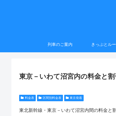
列車のご案内
きっぷとルー
東京－いわて沼宮内の料金と割
料金表
区間別料金表
東京発着
東北新幹線・東京－いわて沼宮内間の料金と