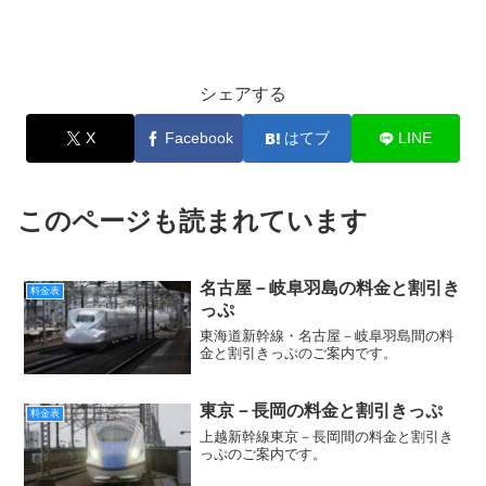
シェアする
X
Facebook
はてブ
LINE
このページも読まれています
名古屋－岐阜羽島の料金と割引き
料金表
っぷ
東海道新幹線・名古屋－岐阜羽島間の料
金と割引きっぷのご案内です。
東京－長岡の料金と割引きっぷ
料金表
上越新幹線東京－長岡間の料金と割引き
っぷのご案内です。