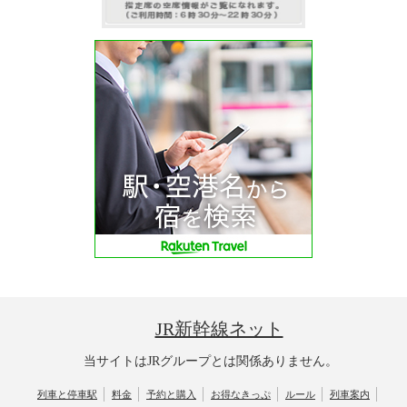
JR新幹線ネット
当サイトはJRグループとは関係ありません。
列車と停車駅
料金
予約と購入
お得なきっぷ
ルール
列車案内