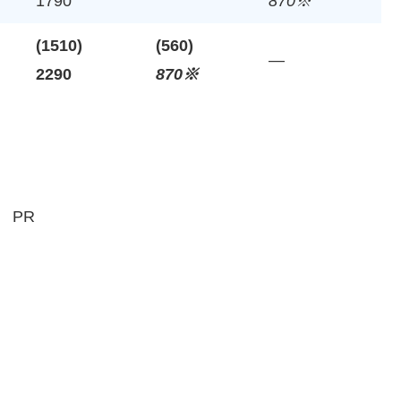
1790
870※
(1510)
(560)
—
2290
870※
PR