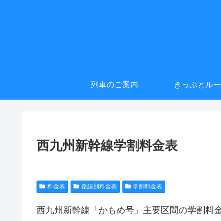
列車のご案内
きっぷとルー
西九州新幹線学割料金表
料金表
路線別料金表
学割料金表
西九州新幹線「かもめ号」主要区間の学割料