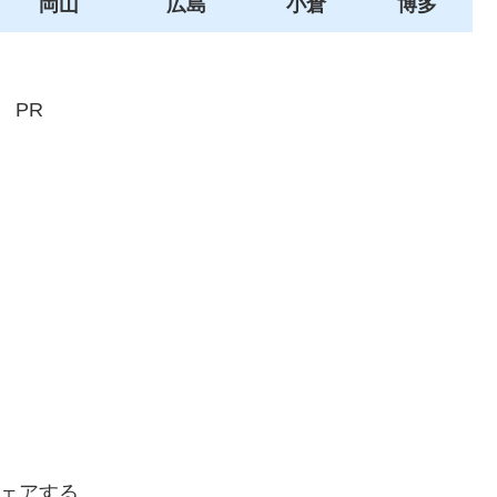
岡山
広島
小倉
博多
PR
ェアする